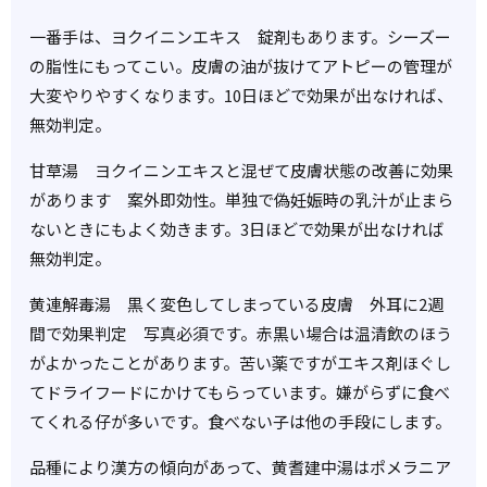
一番手は、ヨクイニンエキス 錠剤もあります。シーズー
の脂性にもってこい。皮膚の油が抜けてアトピーの管理が
大変やりやすくなります。10日ほどで効果が出なければ、
無効判定。
甘草湯 ヨクイニンエキスと混ぜて皮膚状態の改善に効果
があります 案外即効性。単独で偽妊娠時の乳汁が止まら
ないときにもよく効きます。3日ほどで効果が出なければ
無効判定。
黄連解毒湯 黒く変色してしまっている皮膚 外耳に2週
間で効果判定 写真必須です。赤黒い場合は温清飲のほう
がよかったことがあります。苦い薬ですがエキス剤ほぐし
てドライフードにかけてもらっています。嫌がらずに食べ
てくれる仔が多いです。食べない子は他の手段にします。
品種により漢方の傾向があって、黄耆建中湯はポメラニア